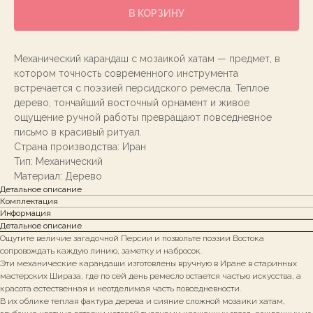
В КОРЗИНУ
Механический карандаш с мозаикой хатам — предмет, в
котором точность современного инструмента
встречается с поэзией персидского ремесла. Теплое
дерево, тончайший восточный орнамент и живое
ощущение ручной работы превращают повседневное
письмо в красивый ритуал.
Страна производства: Иран
Тип: Механический
Материал: Дерево
Детальное описание
Комплектация
Информация
Детальное описание
Ощутите величие загадочной Персии и позвольте поэзии Востока
сопровождать каждую линию, заметку и набросок.
Эти механические карандаши изготовлены вручную в Иране в старинных
мастерских Шираза, где по сей день ремесло остается частью искусства, а
красота естественная и неотделимая часть повседневности.
В их облике теплая фактура дерева и сияние сложной мозаики хатам,