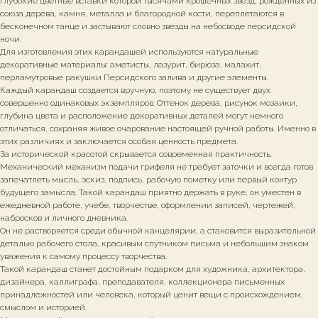
глубокие цветные вставки которой тысячами крошечных звезд, рожденных из
союза дерева, камня, металла и благородной кости, переплетаются в
бесконечном танце и застывают словно звезды на небосводе персидской
ночи.
Для изготовления этих карандашей используются натуральные
декоративные материалы: аметисты, лазурит, бирюза, малахит,
перламутровые ракушки Персидского залива и другие элементы.
Каждый карандаш создается вручную, поэтому не существует двух
совершенно одинаковых экземпляров. Оттенок дерева, рисунок мозаики,
глубина цвета и расположение декоративных деталей могут немного
отличаться, сохраняя живое очарование настоящей ручной работы. Именно в
этих различиях и заключается особая ценность предмета.
За исторической красотой скрывается современная практичность.
Механический механизм подачи грифеля не требует заточки и всегда готов
запечатлеть мысль, эскиз, подпись, рабочую пометку или первый контур
будущего замысла. Такой карандаш приятно держать в руке, он уместен в
ежедневной работе, учебе, творчестве, оформлении записей, чертежей,
набросков и личного дневника.
Он не растворяется среди обычной канцелярии, а становится выразительной
деталью рабочего стола, красивым спутником письма и небольшим знаком
уважения к самому процессу творчества.
Такой карандаш станет достойным подарком для художника, архитектора,
дизайнера, каллиграфа, преподавателя, коллекционера письменных
принадлежностей или человека, который ценит вещи с происхождением,
смыслом и историей.