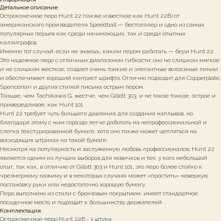
Детальное описание
Остроконечное перо Hunt 22 (также известное как Hunt 22B) от
американского производителя Speedball — бестселлер и одно из самых
популярных перьев как среди начинающих, так и среди опытных
каллиграфов.
Именно тот случай: если не знаешь, каким пером работать — бери Hunt 22.
Это надежное перо с отличным диапазоном гибкости: оно не слишком мягкое
и не слишком жесткое, создает очень тонкие и элегантные волосяные линии
и обеспечивает хороший контраст шрифта. Отлично подходит для Copperplate,
Spencerian и других стилей письма острым пером.
Тоньше, чем Tachikawa G, жестче, чем Gillott 303, и не такое тонкое, острое и
привередливое, как Hunt 101.
Hunt 22 требует чуть большего давления для создания наплывов, но
благодаря этому с ним гораздо легче работать на непрофессиональной и
слегка текстурированной бумаге, хотя оно также может цепляться на
восходящих штрихах на такой бумаге.
Несмотря на популярность и заслуженную любовь профессионалов, Hunt 22
является одним из лучших выборов для новичков и тех, у кого небольшой
опыт, так как, в отличие от Gillott 303 и Hunt 101, это перо более стойко к
чрезмерному нажиму и в некоторых случаях может «простить» неверную
постановку руки или недостаточно хорошую бумагу.
Перо выполнено из стали с бронзовым покрытием, имеет стандартное
посадочное место и подходит к большинству держателей.
Комплектация
Остроконечное перо Hunt 22B - 1 штука