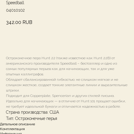
Speedball
04010102
342.00
RUB
В КОРЗИНУ
Остроконечное перо Hunt 22 (также известное как Hunt 22B) от
американского производителя Speedball – бестселлер и одно из
самых популярных перьев как для начинающих, так и для уже
опытных каллиграфов.
Обладает сбалансированной гибкостью: не слишком мягкое и не
слишком жесткое, создает тонкие элегантные линии и выразительные
штрихи.
Подходит для Copperplate, Spencerian и других стилей письма.
Идеально для начинающих — в отличие от Hunt 101 прощает ошибки,
не требует идеальной бумаги и отличается надежностью в работе.
Страна производства: США
Тип: Остроконечные перья
Детальное описание
Комплектация
Информация