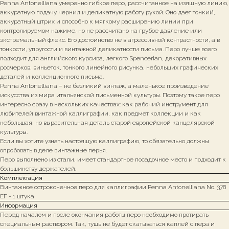
Penna Antonelliana умеренно гибкое перо, рассчитанное на изящную линию,
аккуратную подачу чернил и деликатную работу рукой. Оно дает тонкий,
аккуратный штрих и способно к мягкому расширению линии при
контролируемом нажиме, но не рассчитано на грубое давление или
экстремальный флекс. Его достоинство не в агрессивной контрастности, а в
тонкости, упругости и винтажной деликатности письма. Перо лучше всего
подходит для английского курсива, легкого Spencerian, декоративных
росчерков, виньеток, тонкого линейного рисунка, небольших графических
деталей и коллекционного письма.
Penna Antonelliana – не безликий винтаж, а маленькое произведение
искусства из мира итальянской письменной культуры. Поэтому такое перо
интересно сразу в нескольких качествах: как рабочий инструмент для
любителей винтажной каллиграфии, как предмет коллекции и как
небольшая, но выразительная деталь старой европейской канцелярской
культуры.
Если вы хотите узнать настоящую каллиграфию, то обязательно должны
опробовать в деле винтажные перья.
Перо выполнено из стали, имеет стандартное посадочное место и подходит к
большинству держателей.
Комплектация
Винтажное остроконечное перо для каллиграфии Penna Antonelliana No. 378
EF - 1 штука
Информация
Перед началом и после окончания работы перо необходимо протирать
специальным раствором. Так, тушь не будет скатываться каплей с пера и