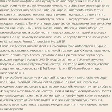
Для итальянской фабричной культуры начала-середины XX века были
характерны не только технические номера, но и выразительные модельные
имена: Antonelliana, Vesuvio, Sabauda, Impero, Parlamento, Gloria. В этих
названиях чувствуется не сухая промышленная нумерация, а целый мир
итальянских символов – архитектура, регионы, государственность, история и
городская гордость. Так и эти перья встречаются под разными итальянскими
торговыми названиями, в том числе Penna Littorina и Penna Titania, что
также обусловлено и особенностями старых складских партий и торговых
марок. Но в данном случае основное название определяется по маркировке
на самом пере: Penna Antonelliana No. 378 EF.
Название Antonelliana отсылает к знаменитой Mole Antonelliana в Турине –
одному из главных символов итальянской архитектуры XIX века, названному
в честь архитектора Алессандро Антонелли. При этом сама форма пера
рождает еще одну ассоциацию. Благодаря вытянутому силуэту, ажурным
прорезям и сложной ступенчатой конструкции Penna Antonelliana известна
среди коллекционеров как Eiffel Tower nib или Eifelturm-Feder – перо-
Эйфелева башня.
В этом особое очарование и красивый исторический флер: название ведет
нас в Турин, а силуэт напоминает о Париже. Так в одном небольшом
предмете встречаются сразу два главных европейских архитектурных образа.
За ажурной металлической конструкцией и вытянутым силуэтом скрывается
не только декоративная, но и вполне практичная функция: крупные прорези
и изгибы работают как дополнительные зоны удержания туши/чернил,
поэтому перо может писать дольше между маканиями, чем кажется по его
миниатюрности.