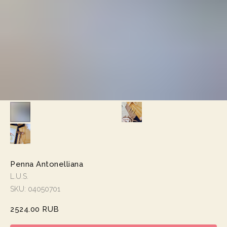
Penna Antonelliana
L.U.S.
SKU:
04050701
2524.00
RUB