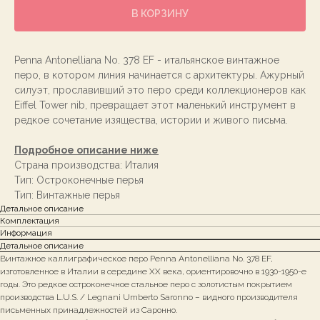
В КОРЗИНУ
Penna Antonelliana No. 378 EF - итальянское винтажное
перо, в котором линия начинается с архитектуры. Ажурный
силуэт, прославивший это перо среди коллекционеров как
Eiffel Tower nib, превращает этот маленький инструмент в
редкое сочетание изящества, истории и живого письма.
Подробное описание ниже
Страна производства: Италия
Тип: Остроконечные перья
Тип: Винтажные перья
Детальное описание
Комплектация
Информация
Детальное описание
Винтажное каллиграфическое перо Penna Antonelliana No. 378 EF,
изготовленное в Италии в середине XX века, ориентировочно в 1930-1950-е
годы. Это редкое остроконечное стальное перо с золотистым покрытием
производства L.U.S. / Legnani Umberto Saronno – видного производителя
письменных принадлежностей из Саронно.