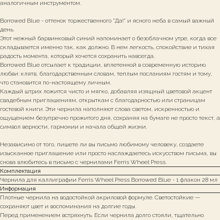
аналогичным инструментом.
Borrowed Blue - оттенок торжественного "Да!" и ясного неба в самый важный
день.
Этот нежный барвинковый синий напоминает о безоблачном утре, когда все
складывается именно так, как должно. В нем легкость, спокойствие и тихая
радость момента, который хочется сохранить навсегда.
Borrowed Blue отсылает к традиции, вплетенной в современную историю
любви: клятв, благодарственным словам, теплым посланиям гостям и тому,
что становится по-настоящему личным.
Каждый штрих ложится чисто и мягко, добавляя изящный цветовой акцент
свадебным приглашениям, открыткам с благодарностью или страницам
гостевой книги. Эти чернила наполняют слова светом, искренностью и
ощущением безупречно прожитого дня, сохраняя на бумаге не просто текст, а
символ верности, гармонии и начала общей жизни.
Независимо от того, пишете ли вы письмо любимому человеку, создаете
изысканное приглашение или просто наслаждаетесь искусством письма, вы
снова влюбитесь в письмо с чернилами Ferris Wheel Press.
Комплектация
Чернила для каллиграфии Ferris Wheel Press Borrowed Blue - 1 флакон 28 мл
Информация
Плотные чернила на водостойкой акриловой формуле. Светостойкие —
сохраняют цвет и воспоминания на долгие годы.
Перед применением встряхнуть. Если чернила долго стояли, тщательно