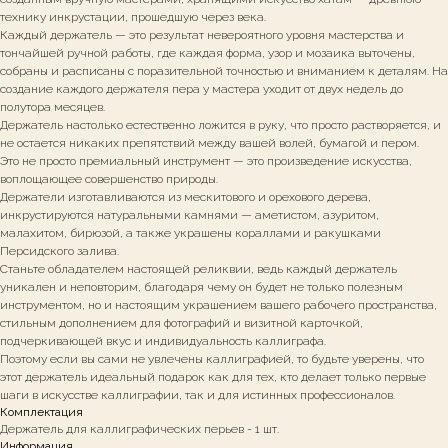
технику инкрустации, прошедшую через века.
Каждый держатель — это результат невероятного уровня мастерства и
тончайшей ручной работы, где каждая форма, узор и мозаика выточены,
собраны и расписаны с поразительной точностью и вниманием к деталям. На
создание каждого держателя пера у мастера уходит от двух недель до
полутора месяцев.
Держатель настолько естественно ложится в руку, что просто растворяется, и
не остается никаких препятствий между вашей волей, бумагой и пером.
Это не просто премиальный инструмент — это произведение искусства,
воплощающее совершенство природы.
Держатели изготавливаются из мескитового и орехового дерева,
инкрустируются натуральными камнями — аметистом, азуритом,
малахитом, бирюзой, а также украшены кораллами и ракушками
Персидского залива.
Станьте обладателем настоящей реликвии, ведь каждый держатель
уникален и неповторим, благодаря чему он будет не только полезным
инструментом, но и настоящим украшением вашего рабочего пространства,
стильным дополнением для фотографий и визитной карточкой,
подчеркивающей вкус и индивидуальность каллиграфа.
Поэтому если вы сами не увлечены каллиграфией, то будьте уверены, что
этот держатель идеальный подарок как для тех, кто делает только первые
шаги в искусстве каллиграфии, так и для истинных профессионалов.
Комплектация
Держатель для каллиграфических перьев - 1 шт.
Информация