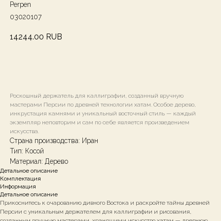
Perpen
03020107
14244.00
RUB
В КОРЗИНУ
Роскошный держатель для каллиграфии, созданный вручную
мастерами Персии по древней технологии хатам. Особое дерево,
инкрустация камнями и уникальный восточный стиль — каждый
экземпляр неповторим и сам по себе является произведением
искусства.
Страна производства: Иран
Тип: Косой
Материал: Дерево
Детальное описание
Комплектация
Информация
Детальное описание
Прикоснитесь к очарованию дивного Востока и раскройте тайны древней
Персии с уникальным держателем для каллиграфии и рисования,
созданным вручную мастерами, хранящими искусство хатам — древнюю