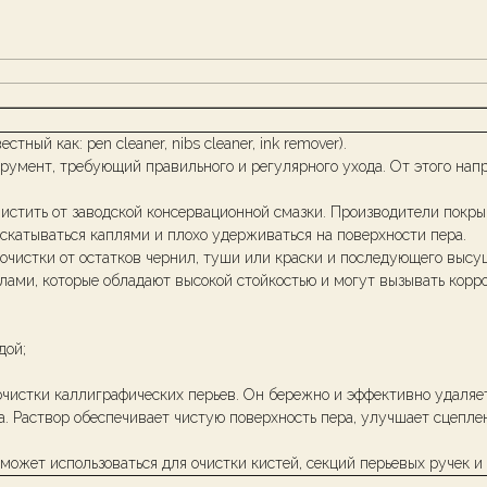
ный как: pen cleaner, nibs cleaner, ink remover).
румент, требующий правильного и регулярного ухода. От этого напр
чистить от заводской консервационной смазки. Производители пок
 скатываться каплями и плохо удерживаться на поверхности пера.
 очистки от остатков чернил, туши или краски и последующего высу
ами, которые обладают высокой стойкостью и могут вызывать корро
дой;
очистки каллиграфических перьев. Он бережно и эффективно удаляет
. Раствор обеспечивает чистую поверхность пера, улучшает сцепле
 может использоваться для очистки кистей, секций перьевых ручек 